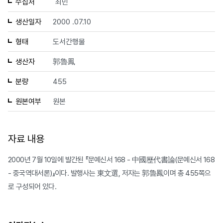
수집처
최민
생산일자
2000 .07.10
형태
도서간행물
생산자
郭魯鳳
분량
455
원본여부
원본
자료 내용
2000년 7월 10일에 발간된 『문예신서 168 - 中國歷代書論(문예신서 168
- 중국역대서론)』이다. 발행사는 東文選, 저자는 郭魯鳳이며 총 455쪽으
로 구성되어 있다.