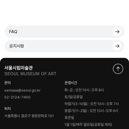
FAQ
공지사항
문의
운영시간
화-금 : 오전 10시-오후 8시
semaaa@seoul.go.kr
토/일/공휴일
02-2124-7400
하절기(3-10월) : 오전 10시-오후 7시
위치
동절기(11-2월) : 오전 10시-오후 6시
서울특별시 종로구 평창문화로 101
휴관일
1월 1일/매주 월요일(공휴일 제외)