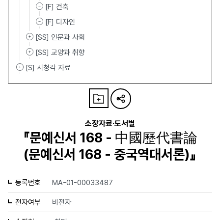
[F] 건축
[F] 디자인
[SS] 인문과 사회
[SS] 교양과 취향
[S] 시청각 자료
소장자료·도서별
『문예신서 168 - 中國歷代書論
(문예신서 168 - 중국역대서론)』
등록번호
MA-01-00033487
전자여부
비전자