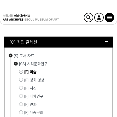
[C] 최민 컬렉션
[S] 도서 자료
[SS] 시각문화연구
[F] 미술
[F] 영화·영상
[F] 사진
[F] 매체연구
[F] 만화
[F] 대중문화