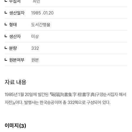
수집처
최민
생산일자
1985 .01.20
형태
도서간행물
생산자
미상
분량
332
원본여부
원본
자료 내용
1985년 1월 20일에 발간된 『毆陽詢書集字 楷書字典(구양순서집자 해서
자전)』이다. 발행사는 한국승공이며 총 332쪽으로 구성되어 있다.
이미지(
)
3