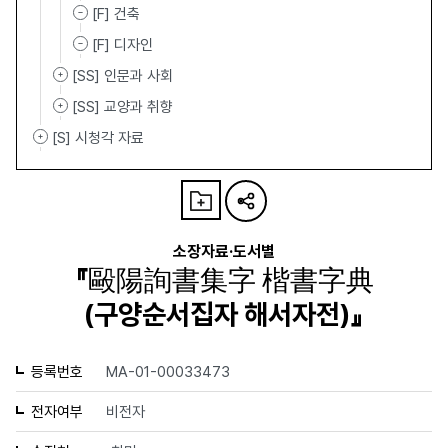
[F] 건축
[F] 디자인
[SS] 인문과 사회
[SS] 교양과 취향
[S] 시청각 자료
소장자료·도서별
『毆陽詢書集字 楷書字典
(구양순서집자 해서자전)』
등록번호
MA-01-00033473
전자여부
비전자