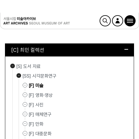
[C] 최민 컬렉션
[S] 도서 자료
[SS] 시각문화연구
[F] 미술
[F] 영화·영상
[F] 사진
[F] 매체연구
[F] 만화
[F] 대중문화