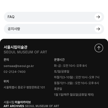
FAQ
공지사항
문의
운영시간
화-금 : 오전 10시-오후 8시
semaaa@seoul.go.kr
토/일/공휴일
02-2124-7400
하절기(3-10월) : 오전 10시-오후 7시
위치
동절기(11-2월) : 오전 10시-오후 6시
서울특별시 종로구 평창문화로 101
휴관일
1월 1일/매주 월요일(공휴일 제외)
로
고