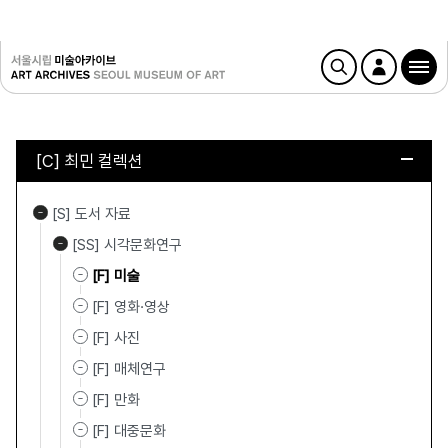
[C] 최민 컬렉션
[S] 도서 자료
[SS] 시각문화연구
[F] 미술
[F] 영화·영상
[F] 사진
[F] 매체연구
[F] 만화
[F] 대중문화