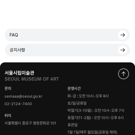
FAQ
공지사항
문의
운영시간
화-금 : 오전 10시-오후 8시
semaaa@seoul.go.kr
토/일/공휴일
02-2124-7400
하절기(3-10월) : 오전 10시-오후 7시
위치
동절기(11-2월) : 오전 10시-오후 6시
서울특별시 종로구 평창문화로 101
휴관일
1월 1일/매주 월요일(공휴일 제외)