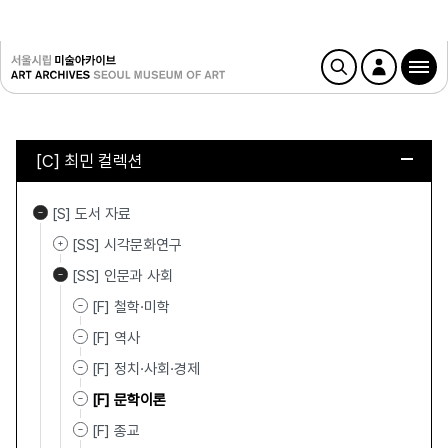
[C] 최민 컬렉션
[S] 도서 자료
[SS] 시각문화연구
[SS] 인문과 사회
[F] 철학·미학
[F] 역사
[F] 정치·사회·경제
[F] 문학이론
[F] 종교