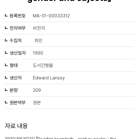
등록번호
MA-01-00033312
전자여부
비전자
수집처
최민
생산일자
1990
형태
도서간행물
생산자
Edward Larissy
분량
209
원본여부
원본
자료 내용