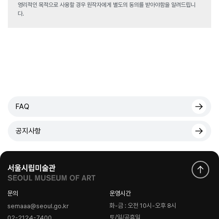
영리적인 목적으로 사용할 경우 원작자에게 별도의 동의를 받아야함을 알려드립니
다.
FAQ
공지사항
문의
운영시간
화-금 : 오전 10시-오후 8시
semaaa@seoul.go.kr
토/일/공휴일
02-2124-7400