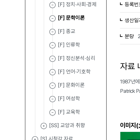
[F] 정치·사회·경제
등록번
[F] 문학이론
생산일
[F] 종교
분량
[F] 인류학
[F] 정신분석·심리
자료 
[F] 언어·기호학
1987년에 발
[F] 문화이론
Patrick
[F] 여성학
[F] 교육학
이미지(
[SS] 교양과 취향
[S] 시청각 자료