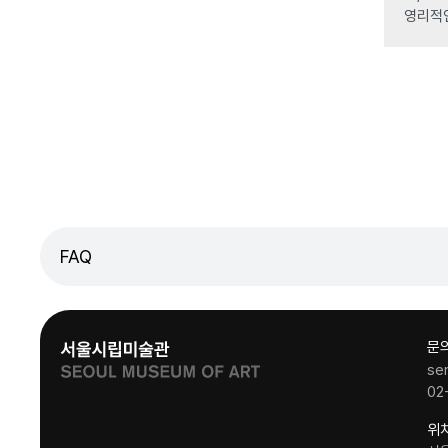
영리적
FAQ
문
se
02
위