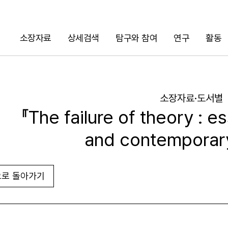
소장자료
상세검색
탐구와 참여
연구
활동
검색
소장자료·도서별
『The failure of theory : e
and contemporary
로 돌아가기
URL 복사
화면인쇄