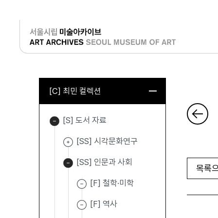
로그인
[C] 최민 컬렉션
[S] 도서 자료
[SS] 시각문화연구
[SS] 인문과 사회
목록으
[F] 철학·미학
[F] 역사