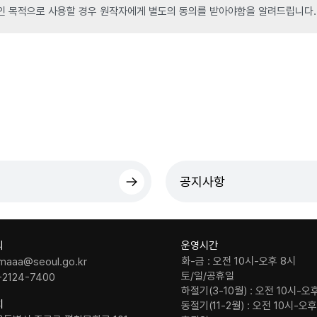
인 목적으로 사용할 경우 원작자에게 별도의 동의를 받아야함을 알려드립니다.
공지사항
의
운영시간
화-금 : 오전 10시-오후 8시
maaa@seoul.go.kr
토/일/공휴일
-2124-7400
하절기(3-10월) : 오전 10시-오
치
동절기(11-2월) : 오전 10시-오