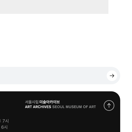
로
고
후 7시
후 6시