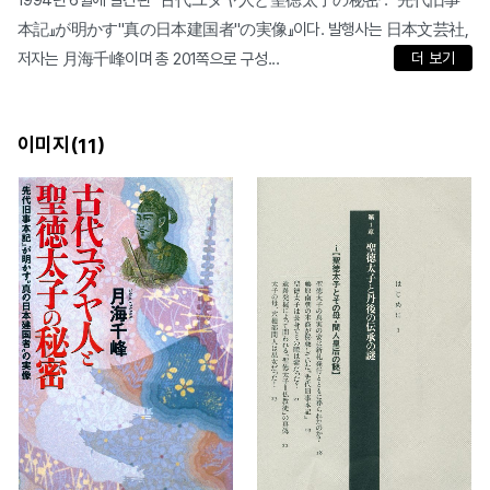
1994년 6월에 발간된 『古代ユダヤ人と聖徳太子の秘密 : 『先代旧事
本記』が明かす"真の日本建国者"の実像』이다. 발행사는 日本文芸社,
저자는 月海千峰이며 총 201쪽으로 구성...
더 보기
이미지(
)
11