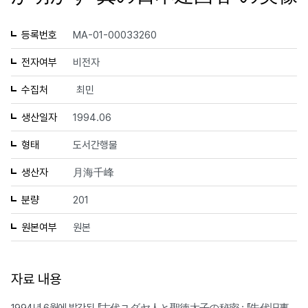
등록번호
MA-01-00033260
전자여부
비전자
수집처
최민
생산일자
1994.06
형태
도서간행물
생산자
月海千峰
분량
201
원본여부
원본
자료 내용