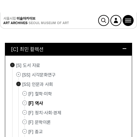
[C] 최민 컬렉션
[S] 도서 자료
[SS] 시각문화연구
[SS] 인문과 사회
[F] 철학·미학
[F] 역사
[F] 정치·사회·경제
[F] 문학이론
[F] 종교