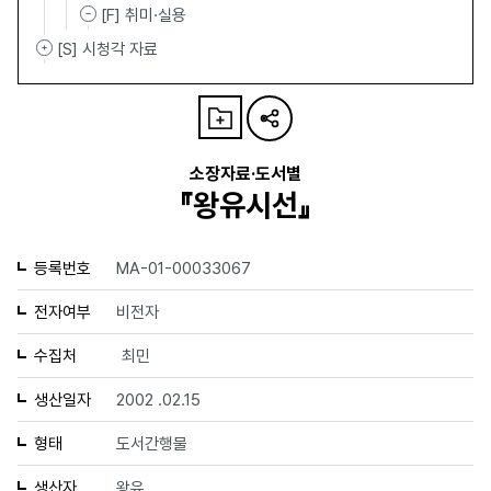
[F] 취미·실용
[S] 시청각 자료
소장자료·도서별
『왕유시선』
등록번호
MA-01-00033067
전자여부
비전자
수집처
최민
생산일자
2002 .02.15
형태
도서간행물
생산자
왕유