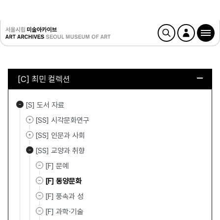
[C] 최민 컬렉션
[S] 도서 자료
[SS] 시각문화연구
[SS] 인문과 사회
[SS] 교양과 취향
[F] 문예
[F] 동양문화
[F] 풍속과 성
[F] 과학·기술