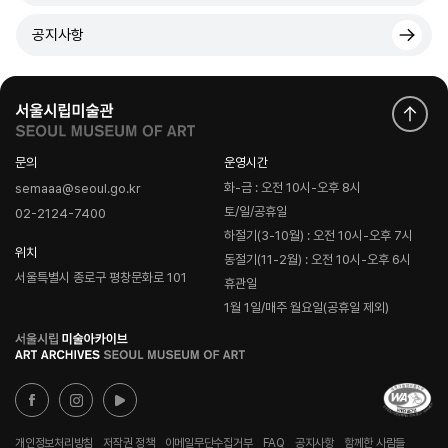
공지사항
문의
운영시간
화-금 : 오전 10시-오후 8시
semaaa@seoul.go.kr
토/일/공휴일
02-2124-7400
하절기(3-10월) : 오전 10시-오후 7시
위치
동절기(11-2월) : 오전 10시-오후 6시
서울특별시 종로구 평창문화로 101
휴관일
1월 1일/매주 월요일(공휴일 제외)
로
고
개인정보처리방침
저작권 정책
이메일무단수집거부
FAQ
공지사항
함께한 사람들