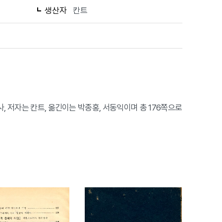
생산자
칸트
, 저자는 칸트, 옮긴이는 박종홍, 서동익이며 총 176쪽으로