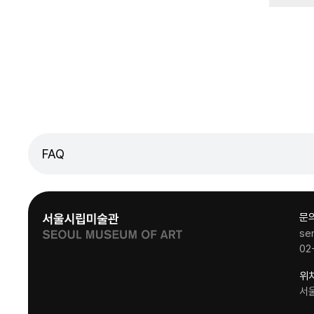
FAQ
문
se
02
위
서