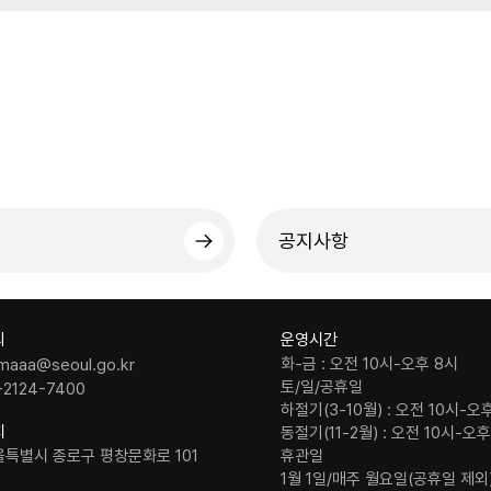
공지사항
의
운영시간
화-금 : 오전 10시-오후 8시
maaa@seoul.go.kr
토/일/공휴일
-2124-7400
하절기(3-10월) : 오전 10시-오
치
동절기(11-2월) : 오전 10시-오
울특별시 종로구 평창문화로 101
휴관일
1월 1일/매주 월요일(공휴일 제외