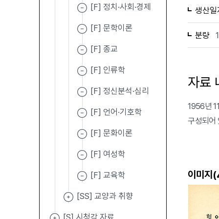
[F] 정치·사회·경제
생산일
[F] 문학이론
분량
[F] 종교
[F] 인류학
자료 
[F] 정신분석·심리
1956년
[F] 언어·기호학
구성되어 
[F] 문화이론
[F] 여성학
이미지(
[F] 교육학
[SS] 교양과 취향
[S] 시청각 자료