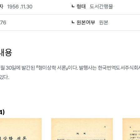
자
1956 .11.30
형태
도서간행물
176
원본여부
원본
내용
 11월 30일에 발간된 『형이상학 서론』이다. 발행사는 한국번역도서주식회사
있다.
)
4