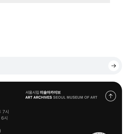
로
고
후 7시
후 6시
)