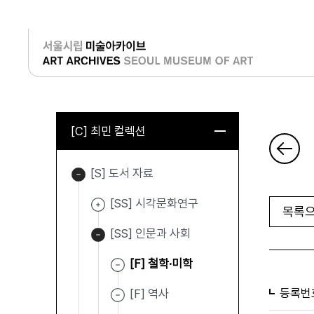
로그인
[C] 최민 컬렉션
[S] 도서 자료
[SS] 시각문화연구
목록으
[SS] 인문과 사회
[F] 철학·미학
등록번
[F] 역사