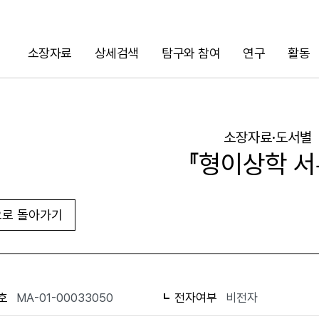
소장자료
상세검색
탐구와 참여
연구
활동
검색
소장자료·도서별
『형이상학 서
로 돌아가기
URL 복사
화면인쇄
호
MA-01-00033050
전자여부
비전자