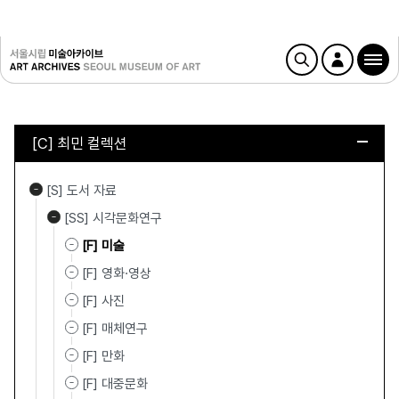
[C] 최민 컬렉션
[S] 도서 자료
[SS] 시각문화연구
[F] 미술
[F] 영화·영상
[F] 사진
[F] 매체연구
[F] 만화
[F] 대중문화