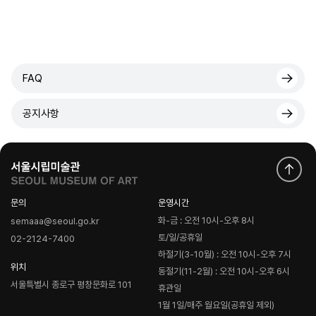
FAQ
공지사항
문의
운영시간
화-금 : 오전 10시-오후 8시
semaaa@seoul.go.kr
토/일/공휴일
02-2124-7400
하절기(3-10월) : 오전 10시-오후 7시
위치
동절기(11-2월) : 오전 10시-오후 6시
서울특별시 종로구 평창문화로 101
휴관일
1월 1일/매주 월요일(공휴일 제외)