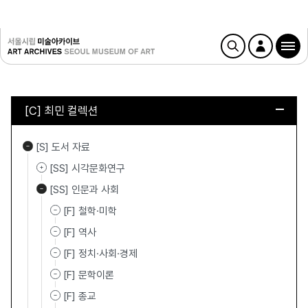
[C] 최민 컬렉션
[S] 도서 자료
[SS] 시각문화연구
[SS] 인문과 사회
[F] 철학·미학
[F] 역사
[F] 정치·사회·경제
[F] 문학이론
[F] 종교