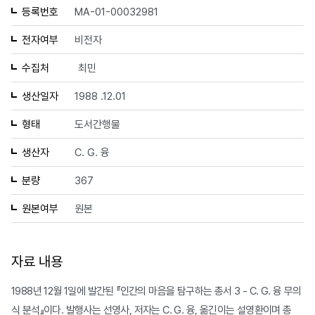
등록번호
MA-01-00032981
전자여부
비전자
수집처
최민
생산일자
1988 .12.01
형태
도서간행물
생산자
C. G. 융
분량
367
원본여부
원본
자료 내용
1988년 12월 1일에 발간된 『인간의 마음을 탐구하는 총서 3 - C. G. 융 무의
식 분석』이다. 발행사는 선영사, 저자는 C. G. 융, 옮긴이는 설영환이며 총