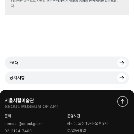
영리적인 목적으로 사용할 경우 원작자에게 별도의 동의를 받아야함을 알려드립니
다.
FAQ
공지사항
문의
운영시간
화-금 : 오전 10시-오후 8시
semaaa@seoul.go.kr
토/일/공휴일
02-2124-7400