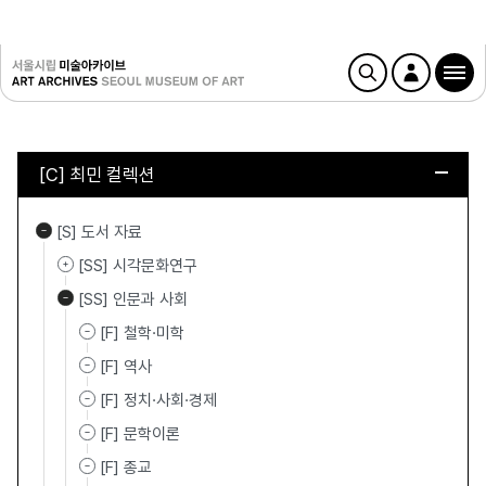
[C] 최민 컬렉션
[S] 도서 자료
[SS] 시각문화연구
[SS] 인문과 사회
[F] 철학·미학
[F] 역사
[F] 정치·사회·경제
[F] 문학이론
[F] 종교