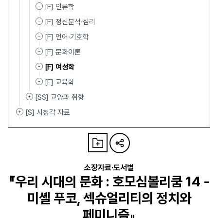
[F] 인류학
[F] 정신분석·심리
[F] 언어·기호학
[F] 문화이론
[F] 여성학
[F] 교육학
[SS] 교양과 취향
[S] 시청각 자료
소장자료·도서별
『우리 시대의 문화 : 호모심볼리쿰 14 -
미셸 푸코, 섹슈얼리티의 정치와
페미니즘』