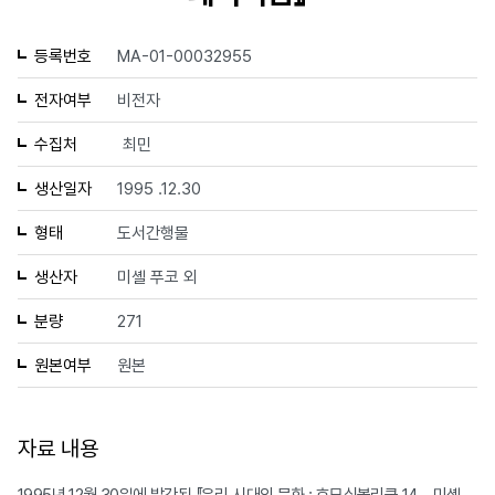
등록번호
MA-01-00032955
전자여부
비전자
수집처
최민
생산일자
1995 .12.30
형태
도서간행물
생산자
미셸 푸코 외
분량
271
원본여부
원본
자료 내용