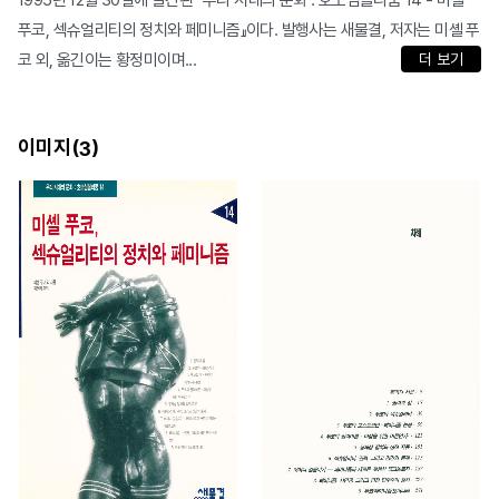
1995년 12월 30일에 발간된 『우리 시대의 문화 : 호모심볼리쿰 14 - 미셸
푸코, 섹슈얼리티의 정치와 페미니즘』이다. 발행사는 새물결, 저자는 미셸 푸
코 외, 옮긴이는 황정미이며...
더 보기
이미지(
)
3