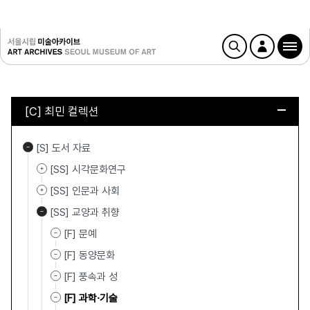
[C] 최민 컬렉션
[S] 도서 자료
[SS] 시각문화연구
[SS] 인문과 사회
[SS] 교양과 취향
[F] 문예
[F] 동양문화
[F] 풍속과 성
[F] 과학·기술