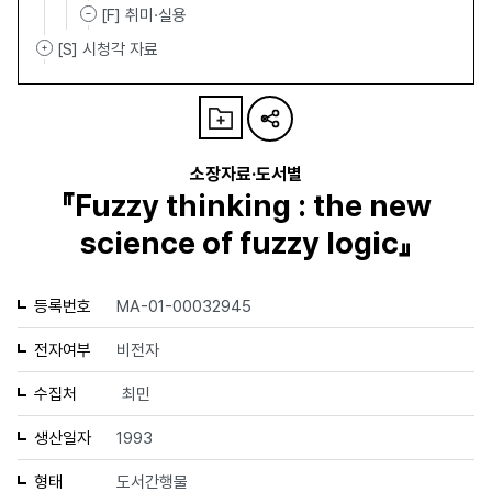
[F] 취미·실용
[S] 시청각 자료
소장자료·도서별
『Fuzzy thinking : the new
science of fuzzy logic』
등록번호
MA-01-00032945
전자여부
비전자
수집처
최민
생산일자
1993
형태
도서간행물