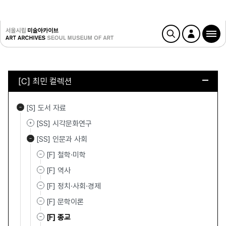
[C] 최민 컬렉션
[S] 도서 자료
[SS] 시각문화연구
[SS] 인문과 사회
[F] 철학·미학
[F] 역사
[F] 정치·사회·경제
[F] 문학이론
[F] 종교