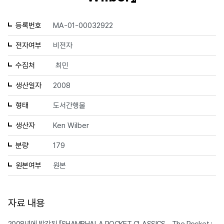
등록번호
MA-01-00032922
전자여부
비전자
수집처
최민
생산일자
2008
형태
도서간행물
생산자
Ken Wilber
분량
179
원본여부
원본
자료 내용