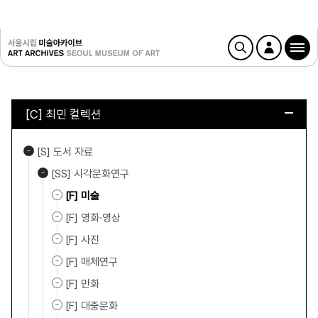
[C] 최민 컬렉션
[S] 도서 자료
[SS] 시각문화연구
[F] 미술
[F] 영화·영상
[F] 사진
[F] 매체연구
[F] 만화
[F] 대중문화