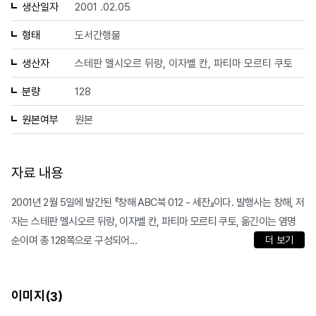
생산일자
2001 .02.05
형태
도서간행물
생산자
스테판 멜시오르 뒤랑, 이자벨 칸, 파티마 모르티 쿠토
분량
128
원본여부
원본
자료 내용
2001년 2월 5일에 발간된 『창해 ABC북 012 - 세잔』이다. 발행사는 창해, 저
자는 스테판 멜시오르 뒤랑, 이자벨 칸, 파티마 모르티 쿠토, 옮긴이는 염명
순이며 총 128쪽으로 구성되어...
더 보기
이미지(
)
3