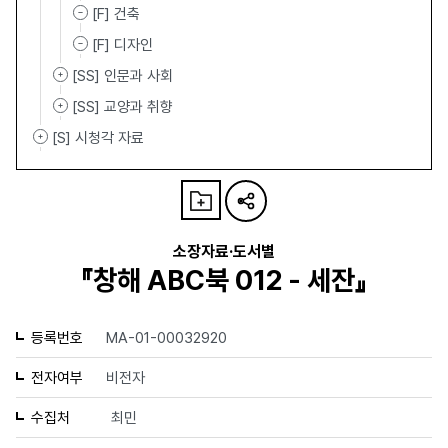
[F] 건축
[F] 디자인
[SS] 인문과 사회
[SS] 교양과 취향
[S] 시청각 자료
소장자료·도서별
『창해 ABC북 012 - 세잔』
등록번호
MA-01-00032920
전자여부
비전자
수집처
최민