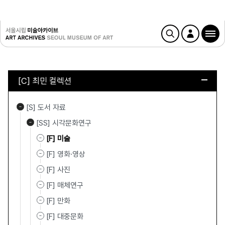
[C] 최민 컬렉션
[S] 도서 자료
[SS] 시각문화연구
[F] 미술
[F] 영화·영상
[F] 사진
[F] 매체연구
[F] 만화
[F] 대중문화