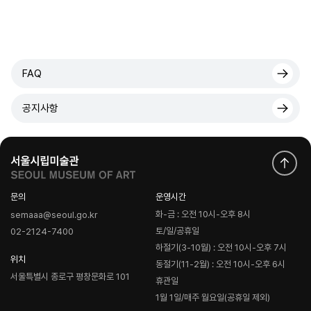
FAQ
공지사항
문의
운영시간
화-금 : 오전 10시-오후 8시
semaaa@seoul.go.kr
토/일/공휴일
02-2124-7400
하절기(3-10월) : 오전 10시-오후 7시
위치
동절기(11-2월) : 오전 10시-오후 6시
서울특별시 종로구 평창문화로 101
휴관일
1월 1일/매주 월요일(공휴일 제외)