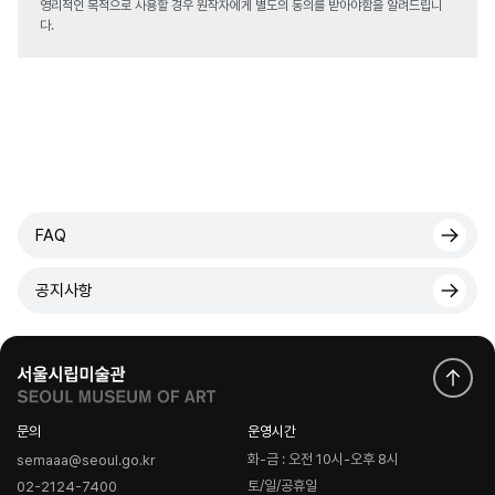
영리적인 목적으로 사용할 경우 원작자에게 별도의 동의를 받아야함을 알려드립니
다.
FAQ
공지사항
문의
운영시간
화-금 : 오전 10시-오후 8시
semaaa@seoul.go.kr
토/일/공휴일
02-2124-7400