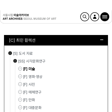
[C] 최민 컬렉션
[S] 도서 자료
[SS] 시각문화연구
[F] 미술
[F] 영화·영상
[F] 사진
[F] 매체연구
[F] 만화
[F] 대중문화