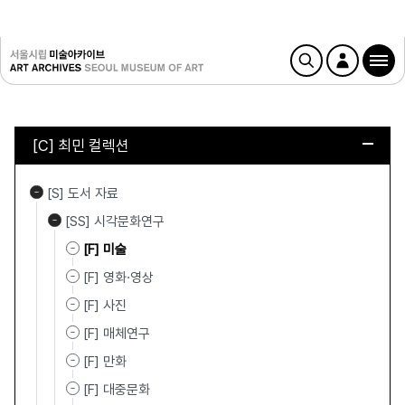
[C] 최민 컬렉션
[S] 도서 자료
[SS] 시각문화연구
[F] 미술
[F] 영화·영상
[F] 사진
[F] 매체연구
[F] 만화
[F] 대중문화