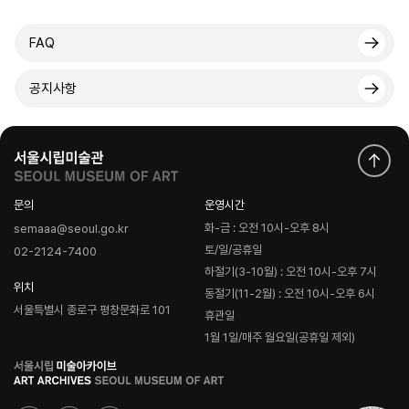
FAQ
공지사항
문의
운영시간
화-금 : 오전 10시-오후 8시
semaaa@seoul.go.kr
토/일/공휴일
02-2124-7400
하절기(3-10월) : 오전 10시-오후 7시
위치
동절기(11-2월) : 오전 10시-오후 6시
서울특별시 종로구 평창문화로 101
휴관일
1월 1일/매주 월요일(공휴일 제외)
로
고