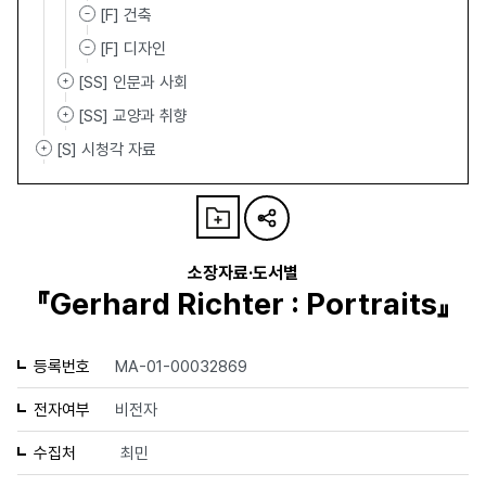
[F] 건축
[F] 디자인
[SS] 인문과 사회
[SS] 교양과 취향
[S] 시청각 자료
소장자료·도서별
『Gerhard Richter : Portraits』
등록번호
MA-01-00032869
전자여부
비전자
수집처
최민