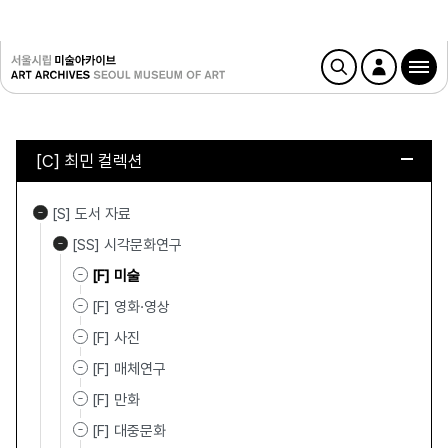
[C] 최민 컬렉션
[S] 도서 자료
[SS] 시각문화연구
[F] 미술
[F] 영화·영상
[F] 사진
[F] 매체연구
[F] 만화
[F] 대중문화