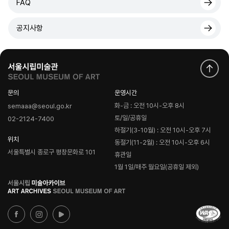
FAQ
공지사항
문의
운영시간
화-금 : 오전 10시-오후 8시
semaaa@seoul.go.kr
토/일/공휴일
02-2124-7400
하절기(3-10월) : 오전 10시-오후 7시
위치
동절기(11-2월) : 오전 10시-오후 6시
서울특별시 종로구 평창문화로 101
휴관일
1월 1일/매주 월요일(공휴일 제외)
로
고