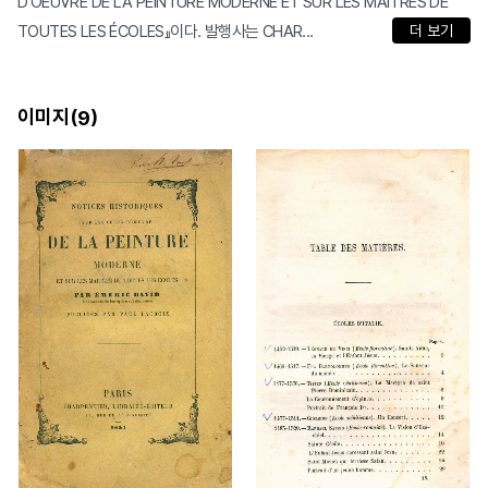
D'OEUVRE DE LA PEINTURE MODERNE ET SUR LES MAÎTRES DE
TOUTES LES ÉCOLES』이다. 발행사는 CHAR...
더 보기
이미지(
)
9