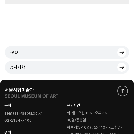
FAQ
공지사항
문의
운영시간
화-금 : 오전 10시-오후 8시
semaaa@seoul.go.kr
토/일/공휴일
02-2124-7400
하절기(3-10월) : 오전 10시-오후 7시
위치