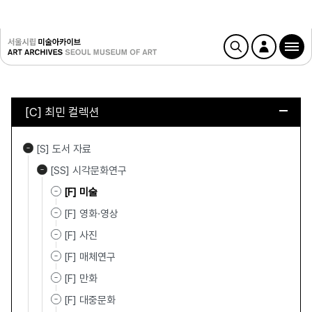
[C] 최민 컬렉션
[S] 도서 자료
[SS] 시각문화연구
[F] 미술
[F] 영화·영상
[F] 사진
[F] 매체연구
[F] 만화
[F] 대중문화