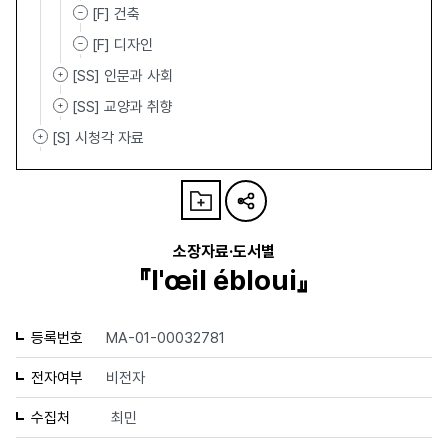
[F] 건축
[F] 디자인
[SS] 인문과 사회
[SS] 교양과 취향
[S] 시청각 자료
소장자료·도서별
『l'œil ébloui』
등록번호
MA-01-00032781
전자여부
비전자
수집처
최민