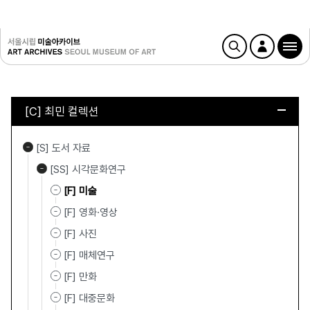
[C] 최민 컬렉션
[S] 도서 자료
[SS] 시각문화연구
[F] 미술
[F] 영화·영상
[F] 사진
[F] 매체연구
[F] 만화
[F] 대중문화