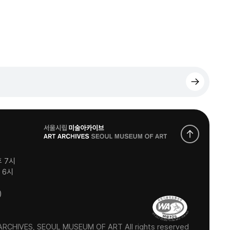
로
고
후 7시
후 6시
)
RCHIVES, SEOUL MUSEUM OF ART All rights reserved