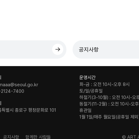
공지사항
의
운영시간
화-금 : 오전 10시-오후 8시
maaa@seoul.go.kr
토/일/공휴일
-2124-7400
하절기(3-10월) : 오전 10시-오
치
동절기(11-2월) : 오전 10시-오
울특별시 종로구 평창문화로 101
휴관일
1월 1일/매주 월요일(공휴일 제외
공지사항
함께한 사람들
© ART A