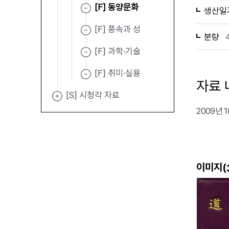
[F] 동양문화
생산일
[F] 풍속과 성
분량
[F] 과학·기술
[F] 취미·실용
자료 
[S] 시청각 자료
2009년
이미지(