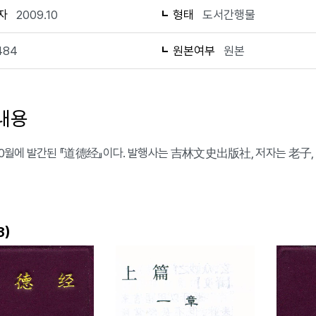
자
2009.10
형태
도서간행물
484
원본여부
원본
내용
 10월에 발간된 『道德经』이다. 발행사는 吉林文史出版社, 저자는 老子,
)
3