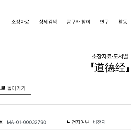
소장자료
상세검색
탐구와 참여
연구
활동
검색
소장자료·도서별
『道德经』
로 돌아가기
URL 복사
화면인쇄
호
MA-01-00032780
전자여부
비전자