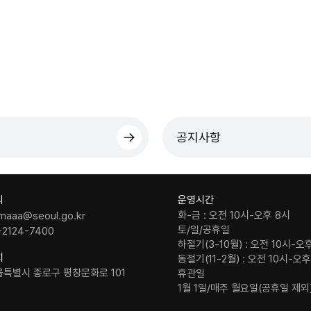
공지사항
의
운영시간
화-금 : 오전 10시-오후 8시
maaa@seoul.go.kr
토/일/공휴일
-2124-7400
하절기(3-10월) : 오전 10시-오
치
동절기(11-2월) : 오전 10시-오
울특별시 종로구 평창문화로 101
휴관일
1월 1일/매주 월요일(공휴일 제외