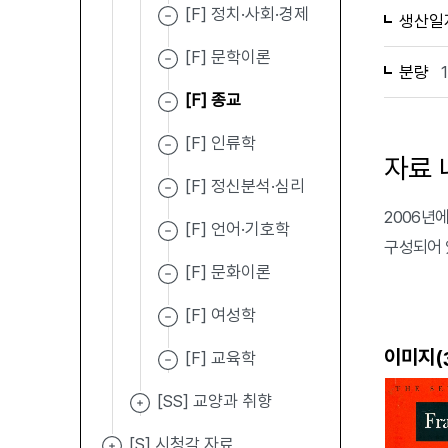
[F] 정치·사회·경제
생산일
[F] 문학이론
분량
[F] 종교
[F] 인류학
자료 
[F] 정신분석·심리
2006년에 
[F] 언어·기호학
구성되어 
[F] 문화이론
[F] 여성학
이미지(
[F] 교육학
[SS] 교양과 취향
[S] 시청각 자료