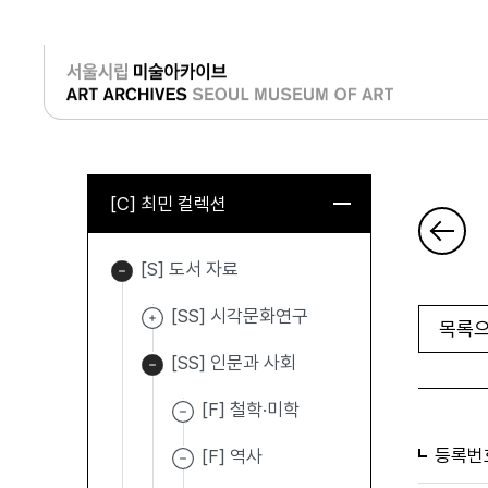
로그인
[C] 최민 컬렉션
[S] 도서 자료
[SS] 시각문화연구
목록으
[SS] 인문과 사회
[F] 철학·미학
등록번
[F] 역사