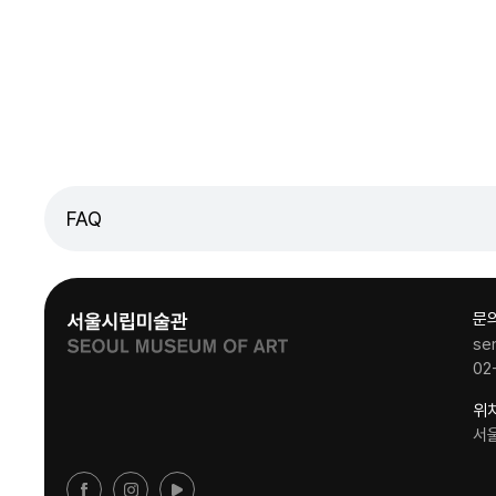
FAQ
문
se
02
위
서