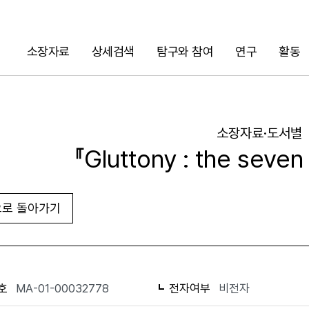
소장자료
상세검색
탐구와 참여
연구
활동
검색
소장자료·도서별
『Gluttony : the seven
로 돌아가기
URL 복사
화면인쇄
호
MA-01-00032778
전자여부
비전자