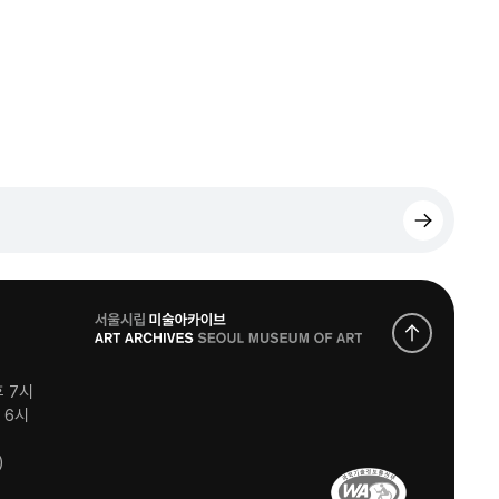
로
고
후 7시
후 6시
)