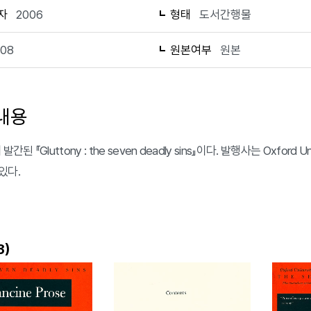
자
2006
형태
도서간행물
108
원본여부
원본
내용
발간된 『Gluttony : the seven deadly sins』이다. 발행사는 Oxford U
있다.
)
3