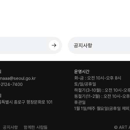
공지사항
의
운영시간
화-금 : 오전 10시-오후 8시
maaa@seoul.go.kr
토/일/공휴일
-2124-7400
하절기(3-10월) : 오전 10시-오
치
동절기(11-2월) : 오전 10시-오
울특별시 종로구 평창문화로 101
휴관일
1월 1일/매주 월요일(공휴일 제외
공지사항
함께한 사람들
© ART A