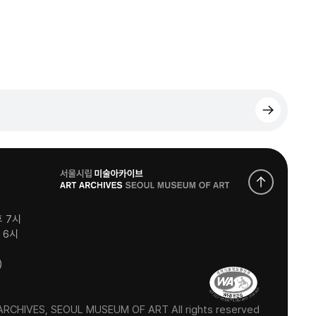
로
고
후 7시
후 6시
)
RCHIVES, SEOUL MUSEUM OF ART All rights reserved