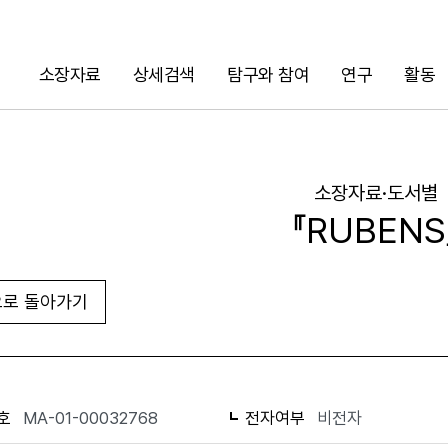
소장자료
상세검색
탐구와 참여
연구
활동
검색
소장자료·도서별
『RUBENS
로 돌아가기
URL 복사
화면인쇄
호
MA-01-00032768
전자여부
비전자