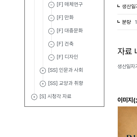
[F] 매체연구
생산일
[F] 만화
분량
[F] 대중문화
[F] 건축
자료 
[F] 디자인
생산일자가 
[SS] 인문과 사회
[SS] 교양과 취향
[S] 시청각 자료
이미지(