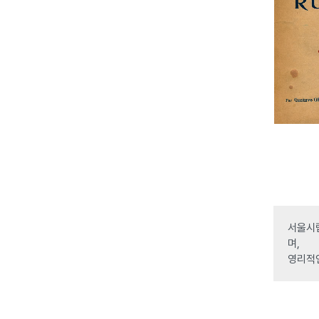
서울시립
며,
영리적