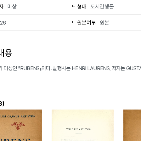
자
미상
형태
도서간행물
126
원본여부
원본
내용
미상인 『RUBENS』이다. 발행사는 HENRI LAURENS, 저자는 GUST
)
3