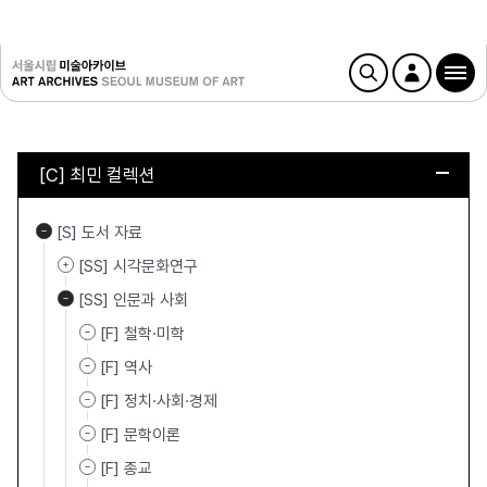
[C] 최민 컬렉션
[S] 도서 자료
[SS] 시각문화연구
[SS] 인문과 사회
[F] 철학·미학
[F] 역사
[F] 정치·사회·경제
[F] 문학이론
[F] 종교