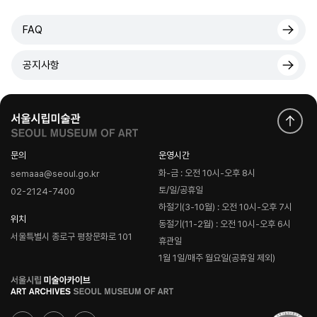
FAQ
공지사항
문의
운영시간
화-금 : 오전 10시-오후 8시
semaaa@seoul.go.kr
토/일/공휴일
02-2124-7400
하절기(3-10월) : 오전 10시-오후 7시
위치
동절기(11-2월) : 오전 10시-오후 6시
서울특별시 종로구 평창문화로 101
휴관일
1월 1일/매주 월요일(공휴일 제외)
로
고