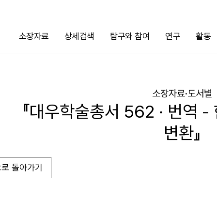
소장자료
상세검색
탐구와 참여
연구
활동
검색
소장자료·도서별
『대우학술총서 562 · 번역 
변환』
로 돌아가기
URL 복사
화면인쇄