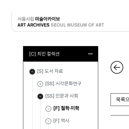
로그인
[C] 최민 컬렉션
[S] 도서 자료
[SS] 시각문화연구
[SS] 인문과 사회
목록으
[F] 철학·미학
[F] 역사