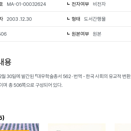
호
MA-01-00032624
전자여부
비전자
자
2003 .12.30
형태
도서간행물
506
원본여부
원본
내용
12월 30일에 발간된 『대우학술총서 562 · 번역 - 한국 사회의 유교적 
이며 총 506쪽으로 구성되어 있다.
)
5