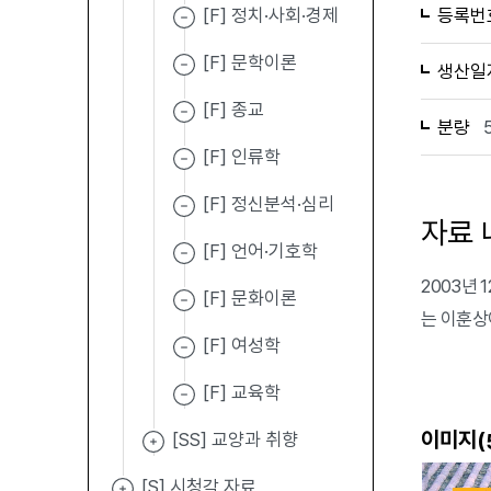
[F] 정치·사회·경제
등록번
[F] 문학이론
생산일
[F] 종교
분량
[F] 인류학
[F] 정신분석·심리
자료 
[F] 언어·기호학
2003년 
[F] 문화이론
는 이훈상
[F] 여성학
[F] 교육학
이미지(
[SS] 교양과 취향
[S] 시청각 자료