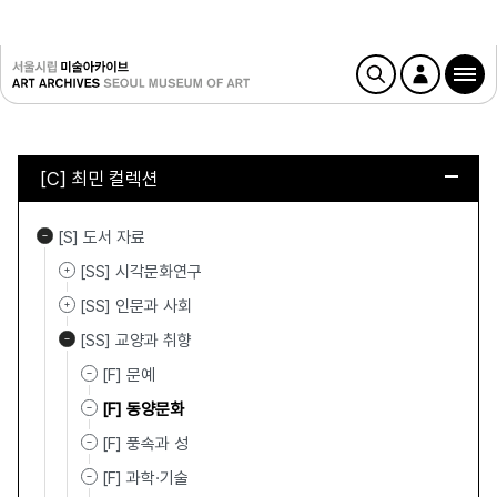
[C] 최민 컬렉션
[S] 도서 자료
[SS] 시각문화연구
[SS] 인문과 사회
[SS] 교양과 취향
[F] 문예
[F] 동양문화
[F] 풍속과 성
[F] 과학·기술