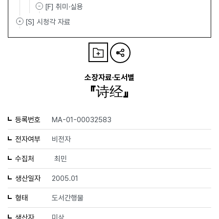
[F] 취미·실용
[S] 시청각 자료
소장자료·도서별
『诗经』
등록번호
MA-01-00032583
전자여부
비전자
수집처
최민
생산일자
2005.01
형태
도서간행물
생산자
미상