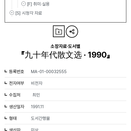
[F] 취미·실용
[S] 시청각 자료
소장자료·도서별
『九十年代散文选 · 1990』
등록번호
MA-01-00032555
전자여부
비전자
수집처
최민
생산일자
1991.11
형태
도서간행물
생산자
미상