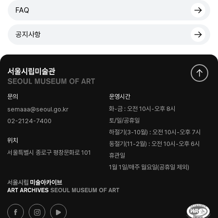
FAQ
공지사항
문의
운영시간
화-금 : 오전 10시-오후 8시
semaaa@seoul.go.kr
토/일/공휴일
02-2124-7400
하절기(3-10월) : 오전 10시-오후 7시
위치
동절기(11-2월) : 오전 10시-오후 6시
서울특별시 종로구 평창문화로 101
휴관일
1월 1일/매주 월요일(공휴일 제외)
로
고