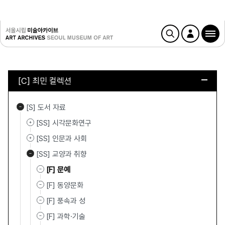
[C] 최민 컬렉션
[S] 도서 자료
[SS] 시각문화연구
[SS] 인문과 사회
[SS] 교양과 취향
[F] 문예
[F] 동양문화
[F] 풍속과 성
[F] 과학·기술