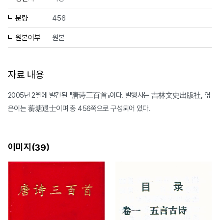
분량
456
원본여부
원본
자료 내용
2005년 2월에 발간된 『唐诗三百首』이다. 발행사는 吉林文史出版社, 엮
은이는 蘅塘退士이며 총 456쪽으로 구성되어 있다.
이미지(
)
39