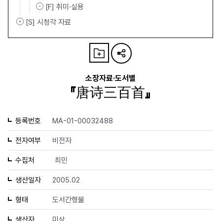
[F] 취미·실용
[S] 시청각 자료
소장자료·도서별
『唐诗三百首』
등록번호
MA-01-00032488
전자여부
비전자
수집처
최민
생산일자
2005.02
형태
도서간행물
생산자
미상