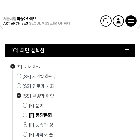
[C] 최민 컬렉션
[S] 도서 자료
[SS] 시각문화연구
[SS] 인문과 사회
[SS] 교양과 취향
[F] 문예
[F] 동양문화
[F] 풍속과 성
[F] 과학·기술