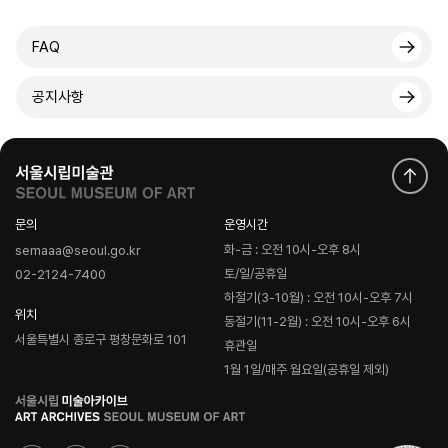
FAQ
공지사항
문의
운영시간
화-금 : 오전 10시-오후 8시
semaaa@seoul.go.kr
토/일/공휴일
02-2124-7400
하절기(3-10월) : 오전 10시-오후 7시
위치
동절기(11-2월) : 오전 10시-오후 6시
서울특별시 종로구 평창문화로 101
휴관일
1월 1일/매주 월요일(공휴일 제외)
로
고