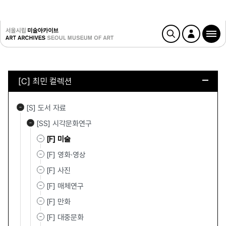
[C] 최민 컬렉션
[S] 도서 자료
[SS] 시각문화연구
[F] 미술
[F] 영화·영상
[F] 사진
[F] 매체연구
[F] 만화
[F] 대중문화