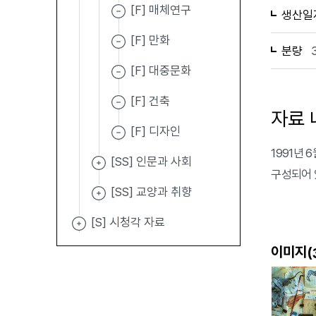
[F] 매체연구
생산일
[F] 만화
분량
[F] 대중문화
[F] 건축
자료 
[F] 디자인
1991년 6
[SS] 인문과 사회
구성되어 
[SS] 교양과 취향
[S] 시청각 자료
이미지(