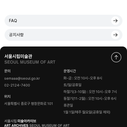
FAQ
공지사항
문의
운영시간
화-금 : 오전 10시-오후 8시
semaaa@seoul.go.kr
토/일/공휴일
02-2124-7400
하절기(3-10월) : 오전 10시-오후 7시
위치
동절기(11-2월) : 오전 10시-오후 6시
서울특별시 종로구 평창문화로 101
휴관일
1월 1일/매주 월요일(공휴일 제외)
로
고