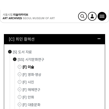
[C] 최민 컬렉션
[S] 도서 자료
[SS] 시각문화연구
[F] 미술
[F] 영화·영상
[F] 사진
[F] 매체연구
[F] 만화
[F] 대중문화