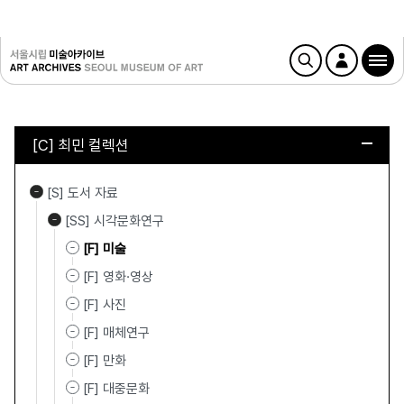
[C] 최민 컬렉션
[S] 도서 자료
[SS] 시각문화연구
[F] 미술
[F] 영화·영상
[F] 사진
[F] 매체연구
[F] 만화
[F] 대중문화