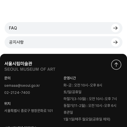
FAQ
공지사항
문의
운영시간
화-금 : 오전 10시-오후 8시
semaaa@seoul.go.kr
토/일/공휴일
02-2124-7400
하절기(3-10월) : 오전 10시-오후 7시
위치
동절기(11-2월) : 오전 10시-오후 6시
서울특별시 종로구 평창문화로 101
휴관일
1월 1일/매주 월요일(공휴일 제외)
로