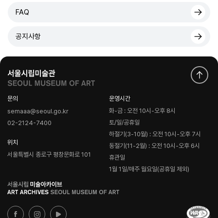
FAQ
공지사항
문의
운영시간
화-금 : 오전 10시-오후 8시
semaaa@seoul.go.kr
토/일/공휴일
02-2124-7400
하절기(3-10월) : 오전 10시-오후 7시
위치
동절기(11-2월) : 오전 10시-오후 6시
서울특별시 종로구 평창문화로 101
휴관일
1월 1일/매주 월요일(공휴일 제외)
로
고