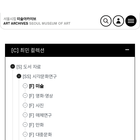
[C] 최민 컬렉션
[S] 도서 자료
[SS] 시각문화연구
[F] 미술
[F] 영화·영상
[F] 사진
[F] 매체연구
[F] 만화
[F] 대중문화