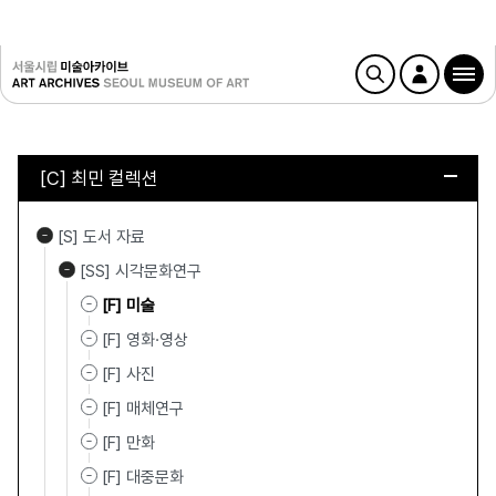
[C] 최민 컬렉션
[S] 도서 자료
[SS] 시각문화연구
[F] 미술
[F] 영화·영상
[F] 사진
[F] 매체연구
[F] 만화
[F] 대중문화