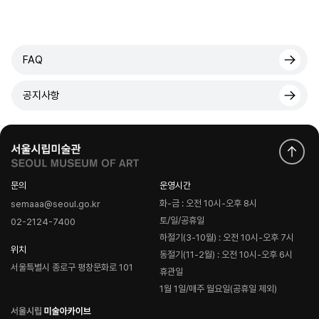
FAQ
공지사항
문의
운영시간
화-금 : 오전 10시-오후 8시
semaaa@seoul.go.kr
토/일/공휴일
02-2124-7400
하절기(3-10월) : 오전 10시-오후 7시
위치
동절기(11-2월) : 오전 10시-오후 6시
서울특별시 종로구 평창문화로 101
휴관일
1월 1일/매주 월요일(공휴일 제외)
로
고