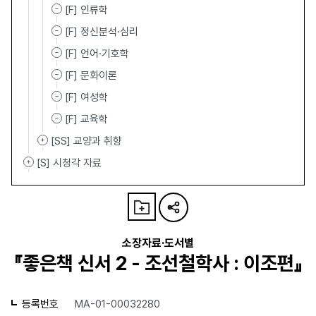
[F] 인류학
[F] 정신분석·심리
[F] 언어·기호학
[F] 문화이론
[F] 여성학
[F] 교육학
[SS] 교양과 취향
[S] 시청각 자료
소장자료·도서별
『좋은책 신서 2 - 조선철학사 : 이조편』
등록번호
MA-01-00032280