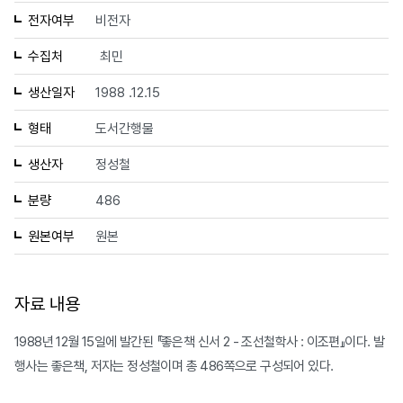
전자여부
비전자
수집처
최민
생산일자
1988 .12.15
형태
도서간행물
생산자
정성철
분량
486
원본여부
원본
자료 내용
1988년 12월 15일에 발간된 『좋은책 신서 2 - 조선철학사 : 이조편』이다. 발
행사는 좋은책, 저자는 정성철이며 총 486쪽으로 구성되어 있다.