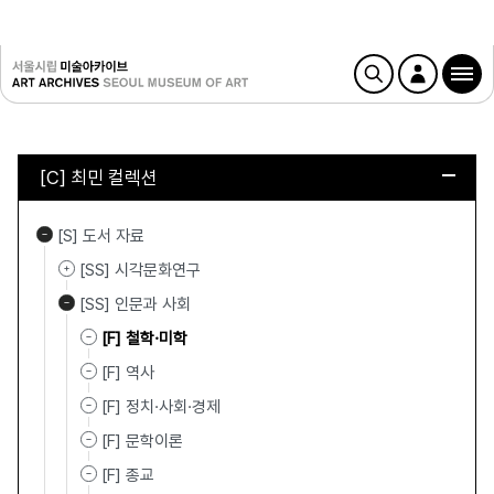
[C] 최민 컬렉션
[S] 도서 자료
[SS] 시각문화연구
[SS] 인문과 사회
[F] 철학·미학
[F] 역사
[F] 정치·사회·경제
[F] 문학이론
[F] 종교