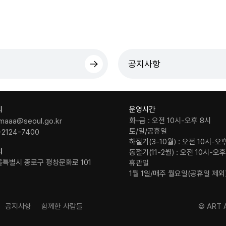
공지사항
의
운영시간
화-금 : 오전 10시-오후 8시
maaa@seoul.go.kr
토/일/공휴일
-2124-7400
하절기(3-10월) : 오전 10시-오
치
동절기(11-2월) : 오전 10시-오
울특별시 종로구 평창문화로 101
휴관일
1월 1일/매주 월요일(공휴일 제외
공지사항
함께한 사람들
© ART A