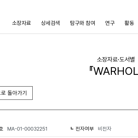
소장자료
상세검색
탐구와 참여
연구
활동
검색
소장자료·도서별
『WARHOL
로 돌아가기
URL 복사
화면인쇄
호
MA-01-00032251
전자여부
비전자