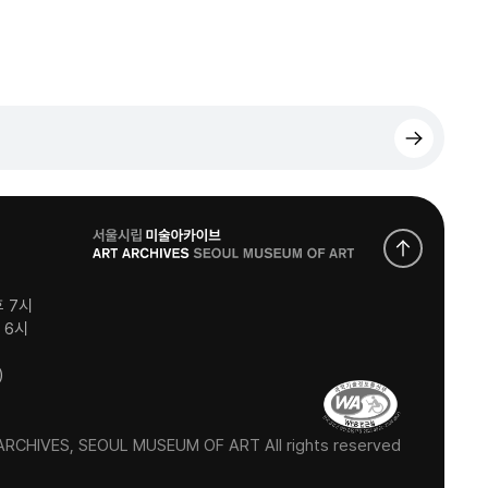
로
고
후 7시
후 6시
)
RCHIVES, SEOUL MUSEUM OF ART All rights reserved