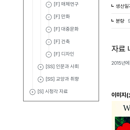
[F] 매체연구
생산일
[F] 만화
분량
[F] 대중문화
[F] 건축
자료 
[F] 디자인
2015년에
[SS] 인문과 사회
[SS] 교양과 취향
[S] 시청각 자료
이미지(