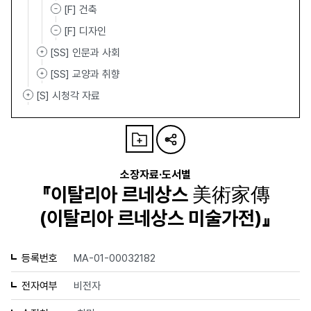
[F] 건축
[F] 디자인
[SS] 인문과 사회
[SS] 교양과 취향
[S] 시청각 자료
소장자료·도서별
『이탈리아 르네상스 美術家傳
(이탈리아 르네상스 미술가전)』
등록번호
MA-01-00032182
전자여부
비전자