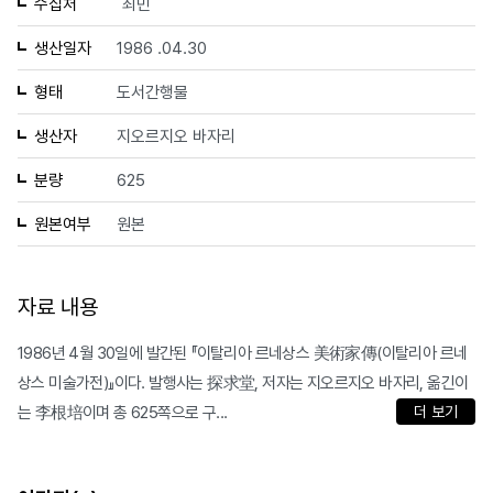
수집처
최민
생산일자
1986 .04.30
형태
도서간행물
생산자
지오르지오 바자리
분량
625
원본여부
원본
자료 내용
1986년 4월 30일에 발간된 『이탈리아 르네상스 美術家傳(이탈리아 르네
상스 미술가전)』이다. 발행사는 探求堂, 저자는 지오르지오 바자리, 옮긴이
는 李根培이며 총 625쪽으로 구...
더 보기