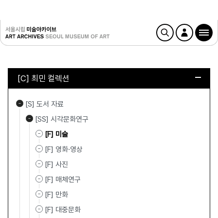
[C] 최민 컬렉션
[S] 도서 자료
[SS] 시각문화연구
[F] 미술
[F] 영화·영상
[F] 사진
[F] 매체연구
[F] 만화
[F] 대중문화