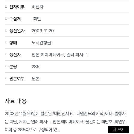
전자여부
비전자
수집처
최민
생산일자
2003 .11.20
형태
도서간행물
생산자
안톤 헤이머레이크, 옐러 피서르
분량
285
원본여부
원본
자료 내용
2003년 11월 20일에 발간된 『대안신서 6 - 네덜란드의 기적』이다. 발행사
는 따님, 저자는 옐러 피서르, 안톤 헤이머레이크, 옮긴이는 최남호, 최연우
이며 총 285쪽으로 구성되어 있...
더 보기