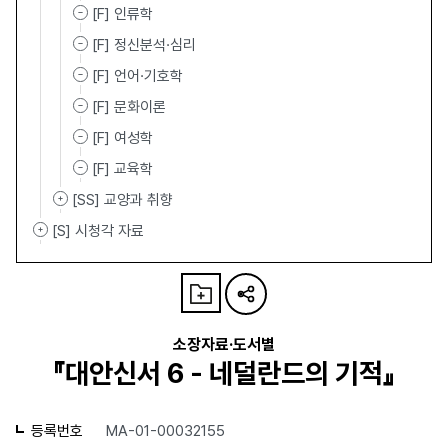
[F] 인류학
[F] 정신분석·심리
[F] 언어·기호학
[F] 문화이론
[F] 여성학
[F] 교육학
[SS] 교양과 취향
[S] 시청각 자료
소장자료·도서별
『대안신서 6 - 네덜란드의 기적』
등록번호
MA-01-00032155