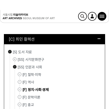
[C] 최민 컬렉션
[S] 도서 자료
[SS] 시각문화연구
[SS] 인문과 사회
[F] 철학·미학
[F] 역사
[F] 정치·사회·경제
[F] 문학이론
[F] 종교