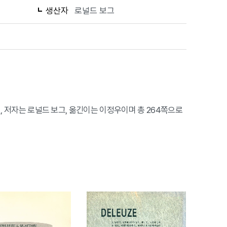
생산자
로널드 보그
새길, 저자는 로널드 보그, 옮긴이는 이정우이며 총 264쪽으로