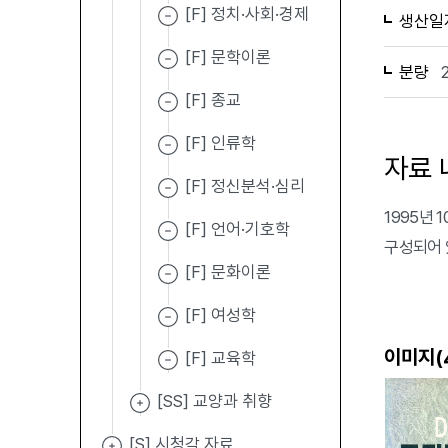
[F] 정치·사회·경제
생산일
[F] 문학이론
분량
[F] 종교
[F] 인류학
자료 
[F] 정신분석·심리
1995년 
[F] 언어·기호학
구성되어 
[F] 문화이론
[F] 여성학
이미지(
[F] 교육학
[SS] 교양과 취향
[S] 시청각 자료