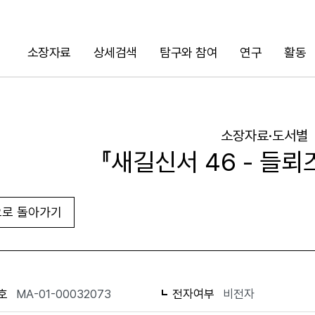
소장자료
상세검색
탐구와 참여
연구
활동
검색
소장자료·도서별
『새길신서 46 - 들뢰
로 돌아가기
URL 복사
화면인쇄
호
MA-01-00032073
전자여부
비전자