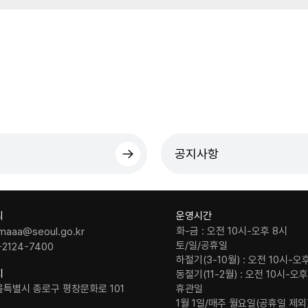
공지사항
의
운영시간
화-금 : 오전 10시-오후 8시
maaa@seoul.go.kr
토/일/공휴일
-2124-7400
하절기(3-10월) : 오전 10시-오
치
동절기(11-2월) : 오전 10시-오
울특별시 종로구 평창문화로 101
휴관일
1월 1일/매주 월요일(공휴일 제외