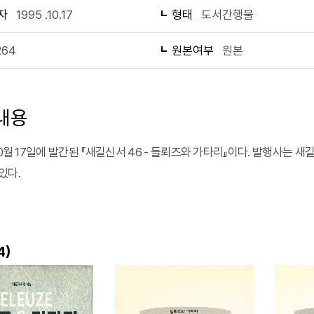
자
1995 .10.17
형태
도서간행물
264
원본여부
원본
내용
10월 17일에 발간된 『새길신서 46 - 들뢰즈와 가타리』이다. 발행사는 
있다.
)
4