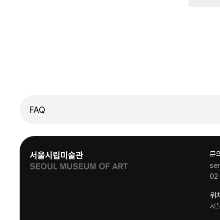
FAQ
문
se
02
위
서