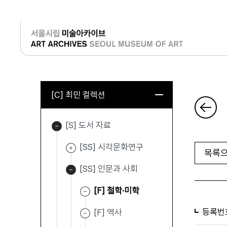
로그인
[C] 최민 컬렉션
[S] 도서 자료
[SS] 시각문화연구
목록으
[SS] 인문과 사회
[F] 철학·미학
등록번
[F] 역사