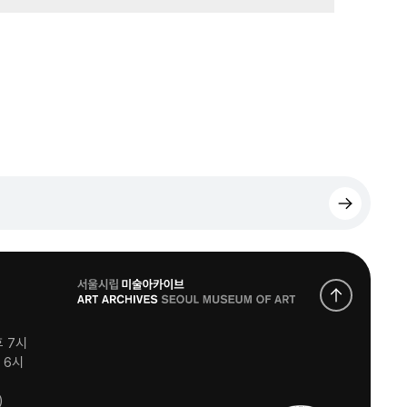
로
고
후 7시
후 6시
)