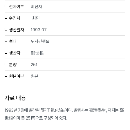
전자여부
비전자
수집처
최민
생산일자
1993.07
형태
도서간행물
생산자
鄭世根
분량
251
원본여부
원본
자료 내용
1993년 7월에 발간된 『莊子氣化論』이다. 발행사는 臺灣學生, 저자는 鄭
世根이며 총 251쪽으로 구성되어 있다.