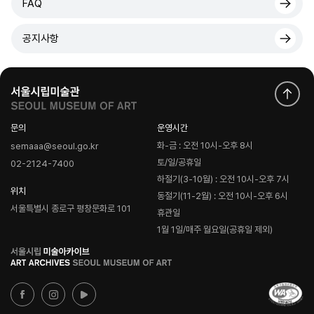
FAQ
공지사항
문의
운영시간
화-금 : 오전 10시-오후 8시
semaaa@seoul.go.kr
토/일/공휴일
02-2124-7400
하절기(3-10월) : 오전 10시-오후 7시
위치
동절기(11-2월) : 오전 10시-오후 6시
서울특별시 종로구 평창문화로 101
휴관일
1월 1일/매주 월요일(공휴일 제외)
로
고