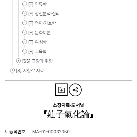
[F] 인류학
[F] 정신분석·심리
[F] 언어·기호학
[F] 문화이론
[F] 여성학
[F] 교육학
[SS] 교양과 취향
[S] 시청각 자료
소장자료·도서별
『莊子氣化論』
등록번호
MA-01-00032050