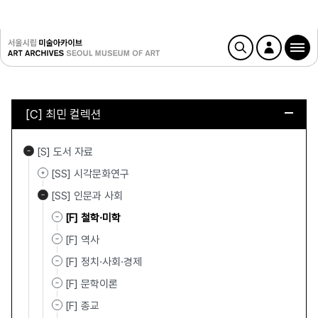
[C] 최민 컬렉션
[S] 도서 자료
[SS] 시각문화연구
[SS] 인문과 사회
[F] 철학·미학
[F] 역사
[F] 정치·사회·경제
[F] 문학이론
[F] 종교