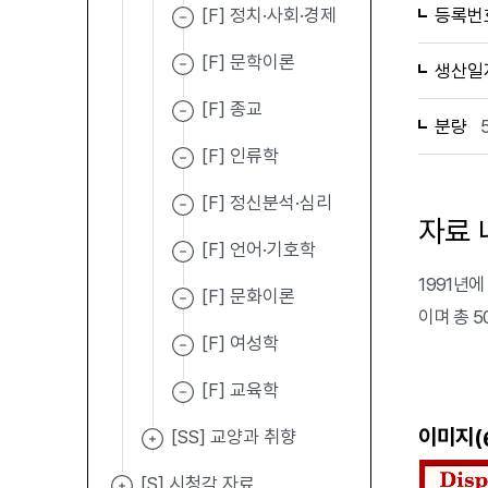
[F] 정치·사회·경제
등록번
[F] 문학이론
생산일
[F] 종교
분량
[F] 인류학
[F] 정신분석·심리
자료 
[F] 언어·기호학
1991년에 발
[F] 문화이론
이며 총 
[F] 여성학
[F] 교육학
이미지(
[SS] 교양과 취향
[S] 시청각 자료