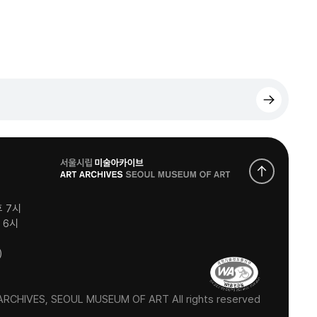
로
고
후 7시
후 6시
)
RCHIVES, SEOUL MUSEUM OF ART All rights reserved