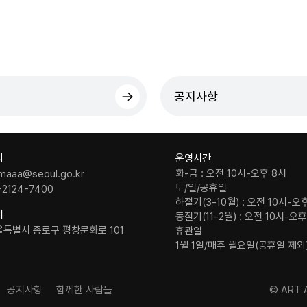
공지사항
의
운영시간
화-금 : 오전 10시-오후 8시
maaa@seoul.go.kr
토/일/공휴일
-2124-7400
하절기(3-10월) : 오전 10시-오
치
동절기(11-2월) : 오전 10시-오
울특별시 종로구 평창문화로 101
휴관일
1월 1일/매주 월요일(공휴일 제외
공지사항
함께한 사람들
© ART A