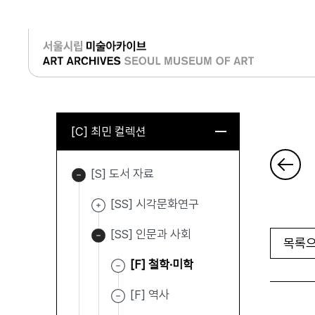
로그인
[C] 최민 컬렉션
[S] 도서 자료
[SS] 시각문화연구
[SS] 인문과 사회
목록으
[F] 철학·미학
[F] 역사