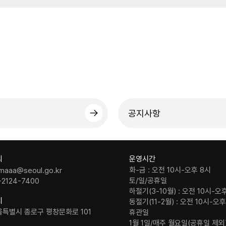
공지사항
의
운영시간
화-금 : 오전 10시-오후 8시
maaa@seoul.go.kr
토/일/공휴일
-2124-7400
하절기(3-10월) : 오전 10시-오
치
동절기(11-2월) : 오전 10시-오
울특별시 종로구 평창문화로 101
휴관일
1월 1일/매주 월요일(공휴일 제외