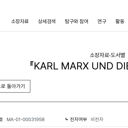
소장자료
상세검색
탐구와 참여
연구
활동
검색
소장자료·도서별
『KARL MARX UND DI
로 돌아가기
URL 복사
화면인쇄
호
MA-01-00031958
전자여부
비전자