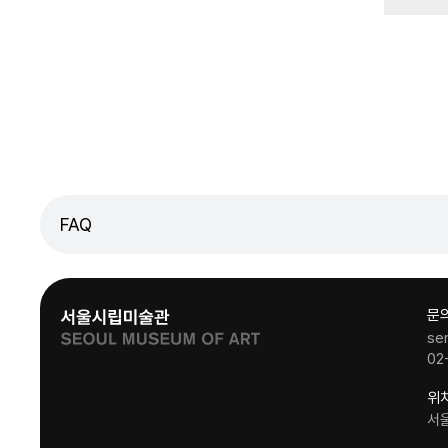
FAQ
문
se
02
위
서