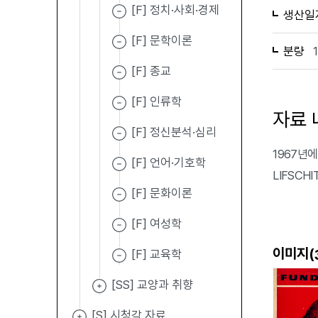
[F] 정치·사회·경제
생산일
[F] 문학이론
분량
[F] 종교
[F] 인류학
자료 
[F] 정신분석·심리
1967년에 
[F] 언어·기호학
LIFSCH
[F] 문화이론
[F] 여성학
이미지(
[F] 교육학
[SS] 교양과 취향
[S] 시청각 자료