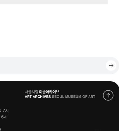
로
고
후 7시
후 6시
)