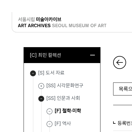
로그인
[C] 최민 컬렉션
[S] 도서 자료
[SS] 시각문화연구
목록으
[SS] 인문과 사회
[F] 철학·미학
등록번
[F] 역사