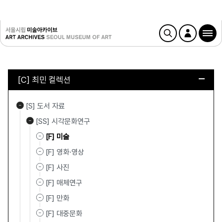
[C] 최민 컬렉션
[S] 도서 자료
[SS] 시각문화연구
[F] 미술
[F] 영화·영상
[F] 사진
[F] 매체연구
[F] 만화
[F] 대중문화