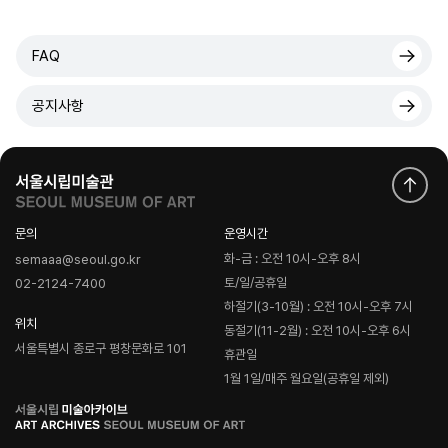
FAQ
공지사항
문의
운영시간
화-금 : 오전 10시-오후 8시
semaaa@seoul.go.kr
토/일/공휴일
02-2124-7400
하절기(3-10월) : 오전 10시-오후 7시
위치
동절기(11-2월) : 오전 10시-오후 6시
서울특별시 종로구 평창문화로 101
휴관일
1월 1일/매주 월요일(공휴일 제외)
로
고