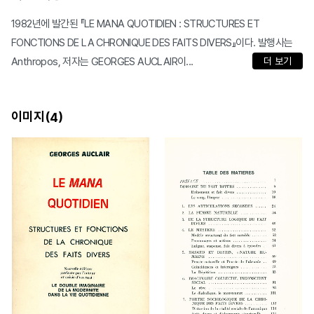
1982년에 발간된 『LE MANA QUOTIDIEN : STRUCTURES ET
FONCTIONS DE LA CHRONIQUE DES FAITS DIVERS』이다. 발행사는
Anthropos, 저자는 GEORGES AUCLAIR이...
더 보기
이미지(
)
4