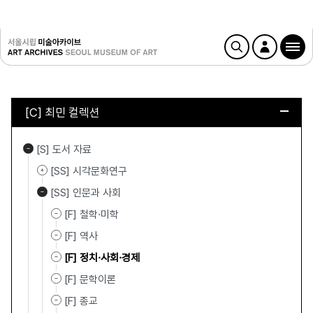
[C] 최민 컬렉션
[S] 도서 자료
[SS] 시각문화연구
[SS] 인문과 사회
[F] 철학·미학
[F] 역사
[F] 정치·사회·경제
[F] 문학이론
[F] 종교