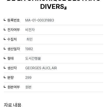
DIVERS』
등록번호
MA-01-00031883
전자여부
비전자
수집처
최민
생산일자
1982
형태
도서간행물
생산자
GEORGES AUCLAIR
분량
299
원본여부
원본
자료 내용