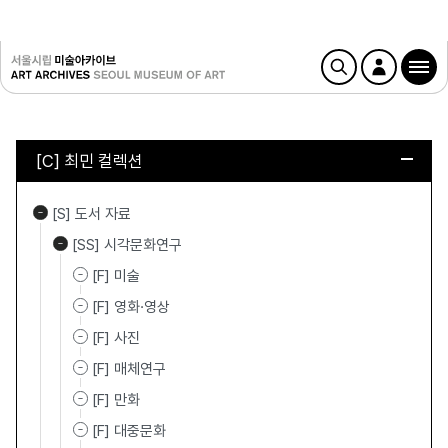
[C] 최민 컬렉션
[S] 도서 자료
[SS] 시각문화연구
[F] 미술
[F] 영화·영상
[F] 사진
[F] 매체연구
[F] 만화
[F] 대중문화