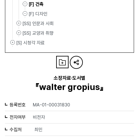
[F] 건축
[F] 디자인
[SS] 인문과 사회
[SS] 교양과 취향
[S] 시청각 자료
소장자료·도서별
『walter gropius』
등록번호
MA-01-00031830
전자여부
비전자
수집처
최민