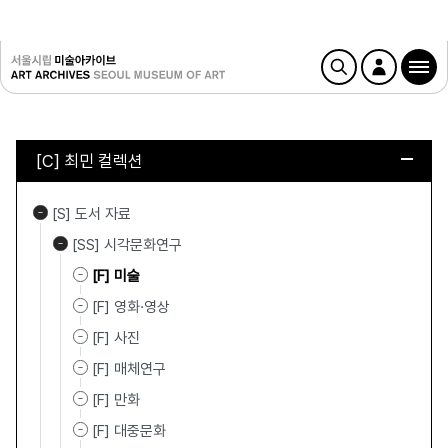
[C] 최민 컬렉션
[S] 도서 자료
[SS] 시각문화연구
[F] 미술
[F] 영화·영상
[F] 사진
[F] 매체연구
[F] 만화
[F] 대중문화