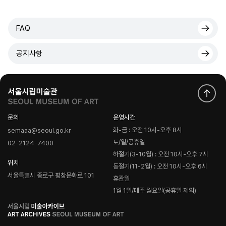
FAQ
공지사항
문의
운영시간
화-금 : 오전 10시-오후 8시
semaaa@seoul.go.kr
토/일/공휴일
02-2124-7400
하절기(3-10월) : 오전 10시-오후 7시
위치
동절기(11-2월) : 오전 10시-오후 6시
서울특별시 종로구 평창문화로 101
휴관일
1월 1일/매주 월요일(공휴일 제외)
로
고