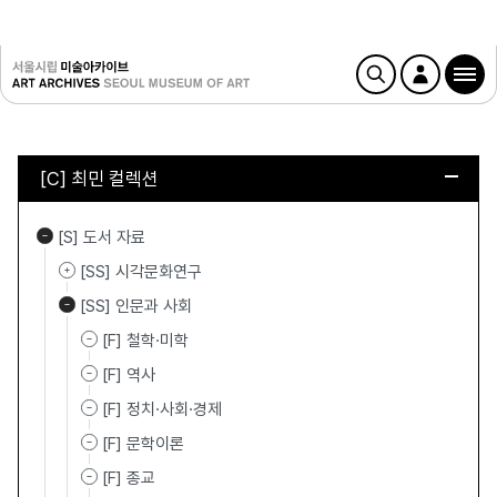
[C] 최민 컬렉션
[S] 도서 자료
[SS] 시각문화연구
[SS] 인문과 사회
[F] 철학·미학
[F] 역사
[F] 정치·사회·경제
[F] 문학이론
[F] 종교