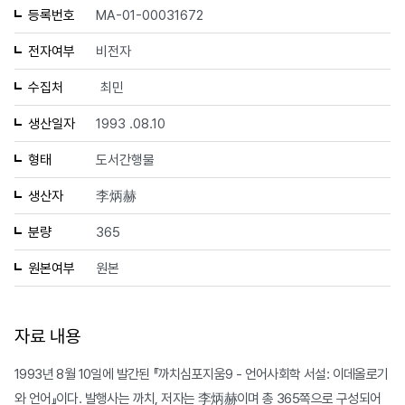
등록번호
MA-01-00031672
전자여부
비전자
수집처
최민
생산일자
1993 .08.10
형태
도서간행물
생산자
李炳赫
분량
365
원본여부
원본
자료 내용
1993년 8월 10일에 발간된 『까치심포지움9 - 언어사회학 서설: 이데올로기
와 언어』이다. 발행사는 까치, 저자는 李炳赫이며 총 365쪽으로 구성되어