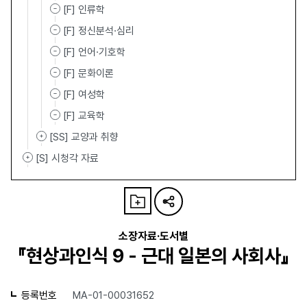
[F] 인류학
[F] 정신분석·심리
[F] 언어·기호학
[F] 문화이론
[F] 여성학
[F] 교육학
[SS] 교양과 취향
[S] 시청각 자료
소장자료·도서별
『현상과인식 9 - 근대 일본의 사회사』
등록번호
MA-01-00031652