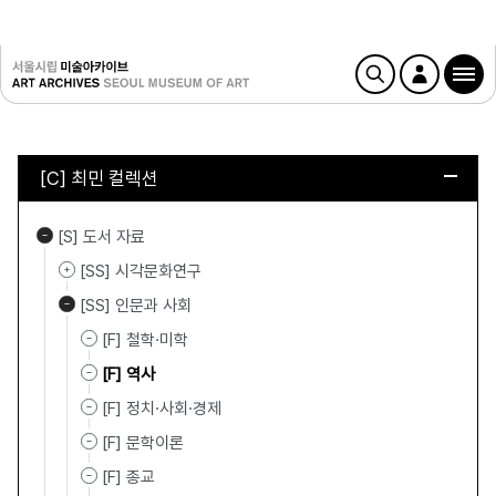
[C] 최민 컬렉션
[S] 도서 자료
[SS] 시각문화연구
[SS] 인문과 사회
[F] 철학·미학
[F] 역사
[F] 정치·사회·경제
[F] 문학이론
[F] 종교