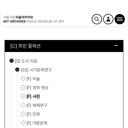
[C] 최민 컬렉션
[S] 도서 자료
[SS] 시각문화연구
[F] 미술
[F] 영화·영상
[F] 사진
[F] 매체연구
[F] 만화
[F] 대중문화