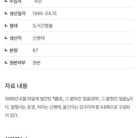
수집처
최민
생산일자
1999 .04.15
형태
도서간행물
생산자
신병태
분량
87
원본여부
원본
자료 내용
1999년 4월 15일에 발간된 『鑛夫, 그 묻혀진 얼굴(광부, 그 묻현진 얼굴)』이
다. 발행사는 호영, 저자는 신병태, 옮긴이는 강구이며 총 64쪽으로 구성되
어 있다.