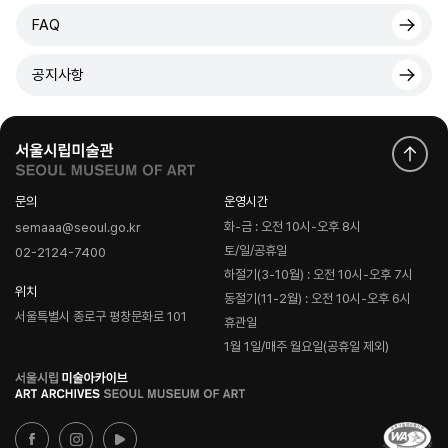
FAQ
공지사항
문의
운영시간
화-금 : 오전 10시-오후 8시
semaaa@seoul.go.kr
토/일/공휴일
02-2124-7400
하절기(3-10월) : 오전 10시-오후 7시
위치
동절기(11-2월) : 오전 10시-오후 6시
서울특별시 종로구 평창문화로 101
휴관일
1월 1일/매주 월요일(공휴일 제외)
로
고