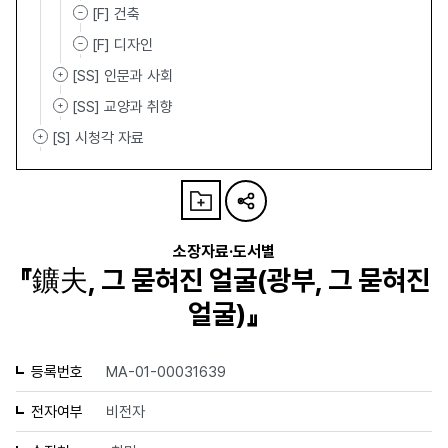
[F] 건축
[F] 디자인
[SS] 인문과 사회
[SS] 교양과 취향
[S] 시청각 자료
소장자료·도서별
『鑛夫, 그 묻혀진 얼굴(광부, 그 묻혀진
얼굴)』
등록번호
MA-01-00031639
전자여부
비전자