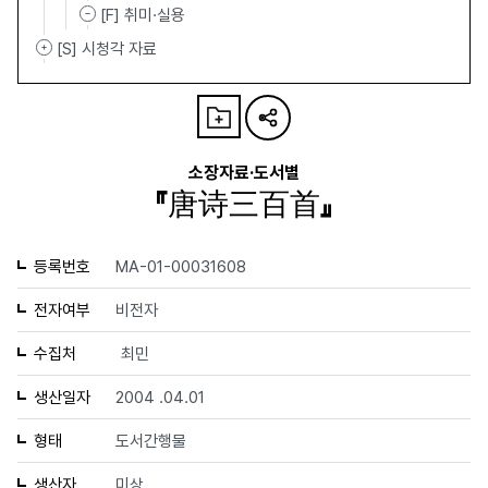
[F] 취미·실용
[S] 시청각 자료
소장자료·도서별
『唐诗三百首』
등록번호
MA-01-00031608
전자여부
비전자
수집처
최민
생산일자
2004 .04.01
형태
도서간행물
생산자
미상