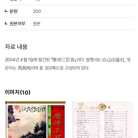
분량
300
원본여부
원본
자료 내용
2004년 4월 1일에 발간된 『唐诗三百首』이다. 발행사는 白山出版社, 엮
은이는 周凤鸣이며 총 300쪽으로 구성되어 있다.
이미지(
)
10