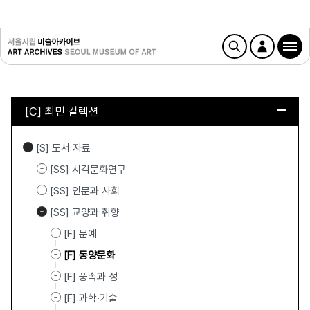
[C] 최민 컬렉션
[S] 도서 자료
[SS] 시각문화연구
[SS] 인문과 사회
[SS] 교양과 취향
[F] 문예
[F] 동양문화
[F] 풍속과 성
[F] 과학·기술